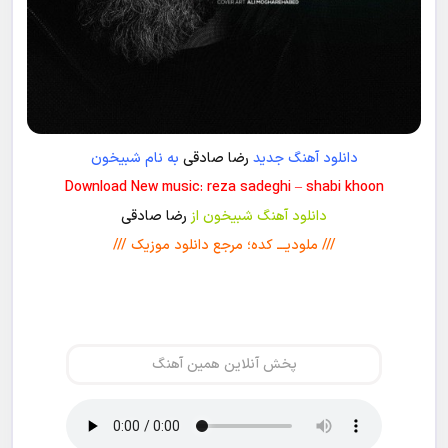
دانلود آهنگ جدید
رضا صادقی
به نام شبیخون
Download New music: reza sadeghi – shabi khoon
دانلود آهنگ شبیخون از
رضا صادقی
/// ملودیـــ کده؛ مرجع دانلود موزیک ///
پخش آنلاین همین آهنگ