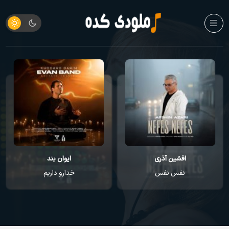
افشین آذری
ایوان بند
نفس نفس
خدارو داریم