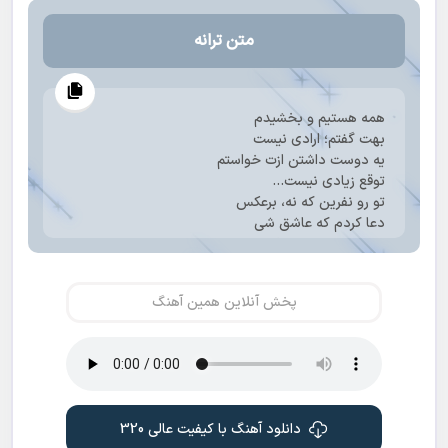
متن ترانه
همه هستیم و بخشیدم
بهت گفتم؛ ارادی نیست
یه دوست داشتن ازت خواستم
توقع زیادی نیست...
تو رو نفرین که نه، برعکس
دعا کردم که عاشق شی
شاید بیاد یه روزی که
با این حالم موافق شی
غرور سردت آدم رو
پخش آنلاین همین آهنگ
به یاد "سنگ" میندازه
خدا صبرم بده با این
غرور بیش از اندازه!
تو‌ رو باید شنید عمرم
که بارونی که رویایی
مث کتاب... شیرینی
دانلود آهنگ با کیفیت عالی 320
مث دریا... تماشایی