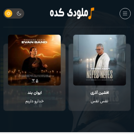
افشین آذری
ایوان بند
نفس نفس
خدارو داریم