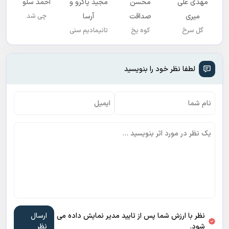
مهدی علی
محسن
مجید پاکرو و
احمد سلو
میری
صداقت
آرسا
چی شد
گل سرخ
کوه یخ
تانیمادیم سنی
لطفا نظر خود را بنویسید
نظر با ارزش شما پس از تایید مدیر نمایش داده می
شود.