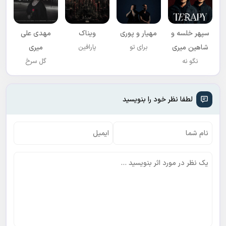
سپهر خلسه و
مهیار و پوری
ویناک
مهدی علی
شاهین میری
برای تو
پارافین
میری
نگو نه
گل سرخ
لطفا نظر خود را بنویسید