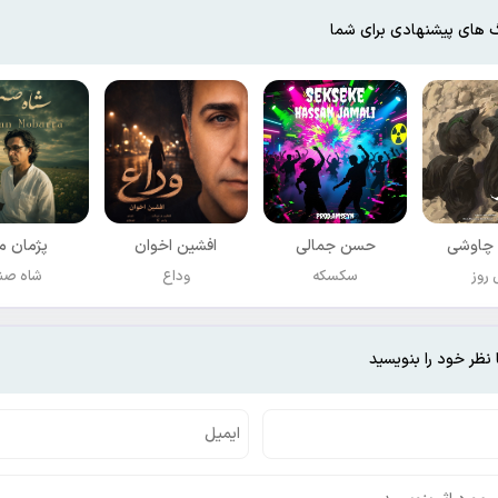
برنمیگردیم ما مثه ته قصه ها
پس بزار نگات کنم
 های پیشنهادی برای شما
فقط یه بار دیگه
وقتی بهت نگاه میکنم
خودمو تو نگات میبینم
گوله گوله رو گونه هام
اشکام دارن میریزن
نمیگیره آروم دلم
چاوشی
حسن جمالی
افشين اخوان
پژمان مب
روز
سکسکه
وداع
شاه صن
 نظر خود را بنویسید