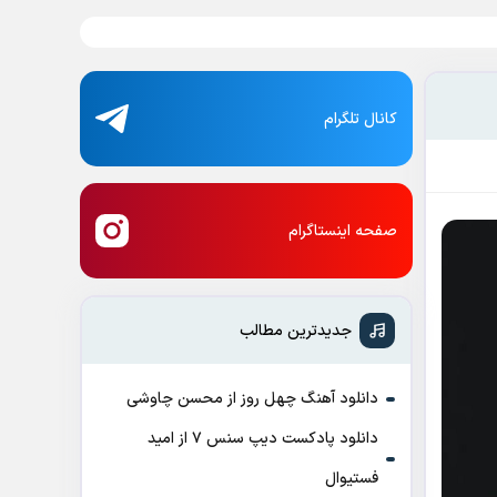
کانال تلگرام
صفحه اینستاگرام
جدیدترین مطالب
دانلود آهنگ چهل روز از محسن چاوشی
دانلود پادکست ديپ سنس ۷ از اميد
فستيوال