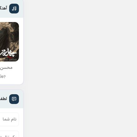
آهنگ
محسن 
چهل 
لطفا