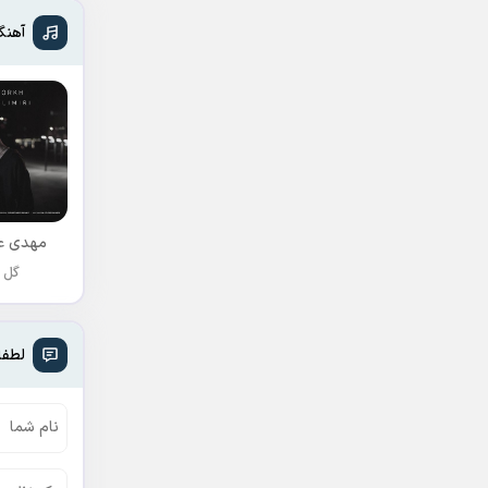
آهنگ
مهدی عل
گل 
لطفا