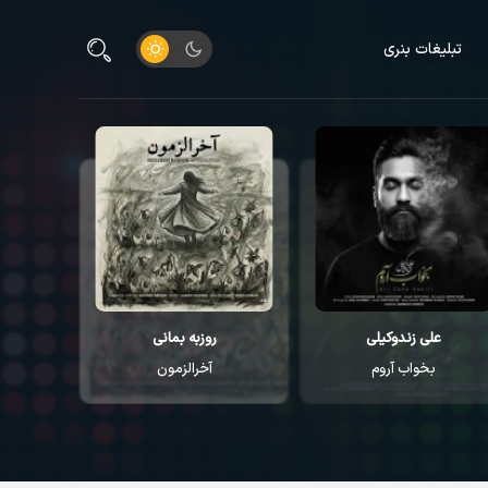
تبلیغات بنری
علی زندوکیلی
روزبه بمانی
م
بخواب آروم
آخرالزمون