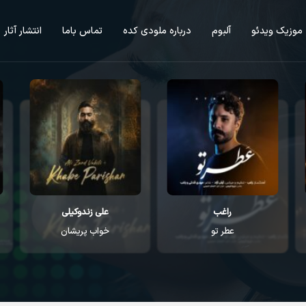
موزیک ویدئو
آلبوم
درباره ملودی کده
تماس باما
انتشار آثار
راغب
علی زندوکیلی
عطر تو
خواب پریشان