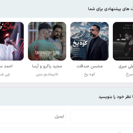
 های پیشنهادی برای شما
ی میری
محسن صداقت
مجید پاکرو و آرسا
احمد سل
سرخ
کوه یخ
تانیمادیم سنی
چی شد
 نظر خود را بنویسید