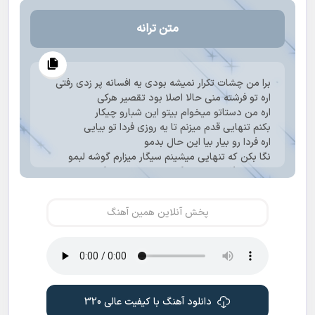
متن ترانه
برا من چشات تکرار نمیشه بودی یه افسانه پر زدی رفتی
اره تو فرشته منی حالا اصلا بود تقصیر هرکی
اره من دستاتو میخوام بیتو این شبارو چیکار
بکنم تنهایی قدم میزنم تا یه روزی فردا تو بیایی
اره فردا رو بیار بیا این حال بدمو
نگا بکن که تنهایی میشینم سیگار میزارم گوشه لبمو
به یادت فک میکنم میگم حتما بیبیم بر میگرده
ولی نمیدونم اصلا چرا رفته تقصیر من نی اصلا کرده این
کارو
پخش آنلاین همین آهنگ
حال من خرابه بی تو بیا برگرد
ا قلب من نرو احمق
اره من لج کردم
گفتم کنارم میمونی تو هرشب
الان چند سالی میگذره حتی اون عطری ک میخوای
انتخاب کردم
دانلود آهنگ با کیفیت عالی 320
بزنم بیام سر قرار با تو فقد اره