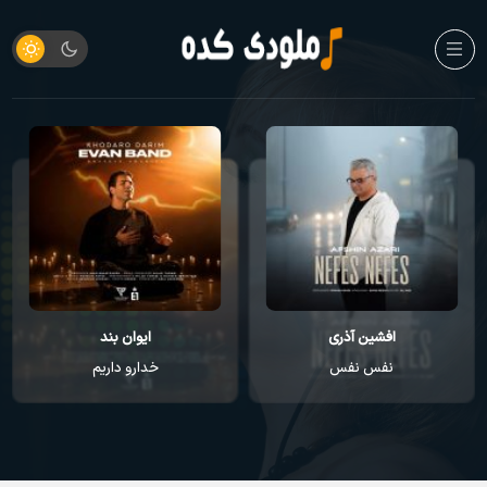
افشین آذری
ایوان بند
نفس نفس
خدارو داریم