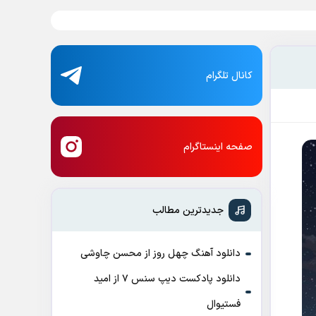
کانال تلگرام
صفحه اینستاگرام
جدیدترین مطالب
دانلود آهنگ چهل روز از محسن چاوشی
دانلود پادکست ديپ سنس ۷ از اميد
فستيوال