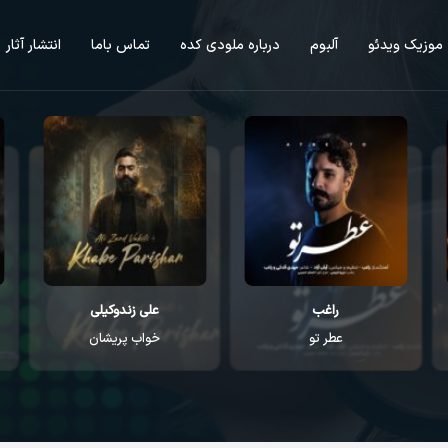
موزیک ویدئو
آلبوم
درباره ملودی کده
تماس باما
انتشار آثار
راغب
علی زندوکیلی
عطر تو
خواب پریشان