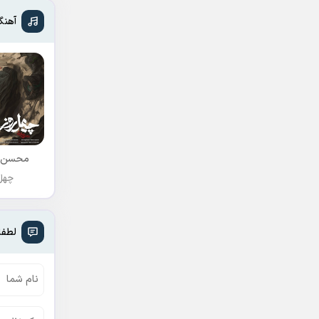
آهنگ
محسن 
چهل 
لطفا