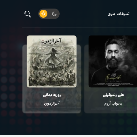
تبلیغات بنری
علی زندوکیلی
روزبه بمانی
م
بخواب آروم
آخرالزمون