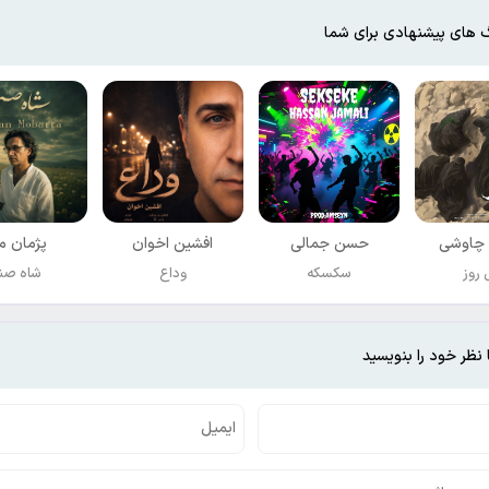
 های پیشنهادی برای شما
چاوشی
حسن جمالی
افشين اخوان
پژمان مب
روز
سکسکه
وداع
شاه صن
 نظر خود را بنویسید