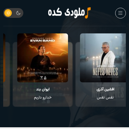
ایوان بند
راغب
خدارو داریم
عطر تو