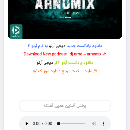
دانلود پادکست جدید
دیجی آرنو
به نام آرنو ۲
Download New podcast: dj arno – arnomix 02
دانلود پادکست آرنو ۲ از
دیجی آرنو
/// ملودیـــ کده؛ مرجع دانلود موزیک ///
پخش آنلاین همین آهنگ