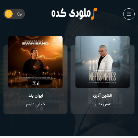
افشین آذری
ایوان بند
نفس نفس
خدارو داریم