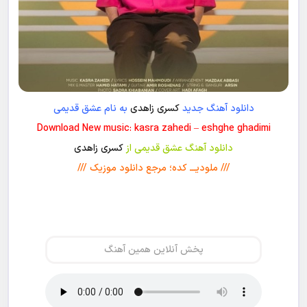
دانلود آهنگ جدید
کسری زاهدی
به نام عشق قدیمی
Download New music: kasra zahedi – eshghe ghadimi
دانلود آهنگ عشق قدیمی از
کسری زاهدی
/// ملودیـــ کده؛ مرجع دانلود موزیک ///
پخش آنلاین همین آهنگ