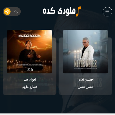
افشین آذری
ایوان بند
نفس نفس
خدارو داریم