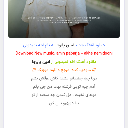
دانلود آهنگ جدید
امین پابرجا
به نام اخه نمیدونی
Download New music: amin pabarja – akhe nemidooni
دانلود آهنگ اخه نمیدونی از
امین پابرجا
/// ملودیـــ کده؛ مرجع دانلود موزیک ///
دریا چیه چشماتو عشقه کاش غرقش بشم
آدم چیه تویی فرشته بهت من چی بگم
موهای لَختِت ، دل کندن چه سخته از تو
بیا دوری‌و بس کن