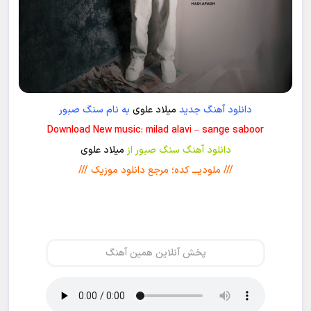
دانلود آهنگ جدید
میلاد علوی
به نام سنگ صبور
Download New music: milad alavi – sange saboor
دانلود آهنگ سنگ صبور از
میلاد علوی
/// ملودیـــ کده؛ مرجع دانلود موزیک ///
پخش آنلاین همین آهنگ