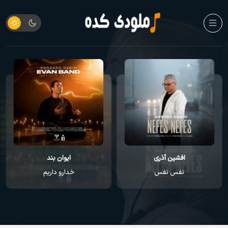
افشین آذری
ایوان بند
نفس نفس
خدارو داریم