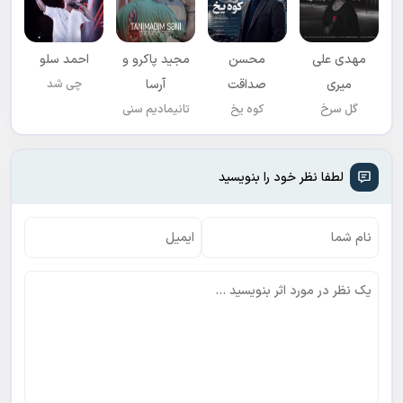
مهدی علی
محسن
مجید پاکرو و
احمد سلو
میری
صداقت
آرسا
چی شد
گل سرخ
کوه یخ
تانیمادیم سنی
لطفا نظر خود را بنویسید