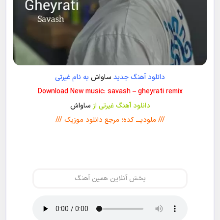
دانلود آهنگ جدید
ساواش
به نام غیرتی
Download New music: savash – gheyrati remix
دانلود آهنگ غیرتی از
ساواش
/// ملودیـــ کده؛ مرجع دانلود موزیک ///
پخش آنلاین همین آهنگ