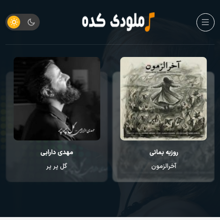
روزبه بمانی
مهدی دارابی
آخرالزمون
گل پر پر