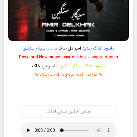
دانلود آهنگ جدید
امیر دل خاک
به نام سیگار سنگین
Download New music: amir delkhak – sigare sangin
دانلود آهنگ سیگار سنگین از
امیر دل خاک
/// ملودیـــ کده؛ مرجع دانلود موزیک ///
پخش آنلاین همین آهنگ