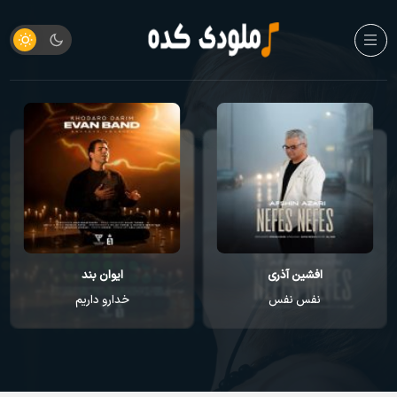
افشین آذری
ایوان بند
نفس نفس
خدارو داریم