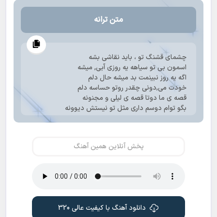
متن ترانه
چشمای قشنگ تو ، باید نقاشی بشه
اسمون بی تو سیاهه یه روزی آبی, میشه
اگه یه روز نبینمت بد میشه حال دلم
خودت می,دونی چقدر روتو حساسه دلم
قصه ی ما دوتا قصه ی لیلی و مجنونه
بگو توام دوسم داری مثل تو نیستش دیوونه
من شدم عاشق تو ، به کی میدی دلتو
از همه دنیا گذشتم که بشم واسه ی تو
من شدم عاشق تو ، به کی میدی دلتو
پخش آنلاین همین آهنگ
از همه دنیا گذشتم که بشم واسه ی تو
عشقت برای من مث زنده بودنه
تو همونی که بهش دلبستم
کاش کاری بکنم که بشی مال خودم
نمیذارم ک بری از دستم
وقتی باشی کنارم
دانلود آهنگ با کیفیت عالی 320
دیگه باتو چیزی کم ندارم