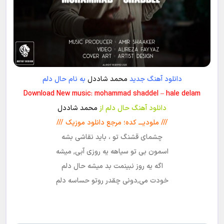
دانلود آهنگ جدید
محمد شاددل
به نام حال دلم
Download New music: mohammad shaddel – hale delam
دانلود آهنگ حال دلم از
محمد شاددل
/// ملودیـــ کده؛ مرجع دانلود موزیک ///
چشمای قشنگ تو ، باید نقاشی بشه
اسمون بی تو سیاهه یه روزی آبی, میشه
اگه یه روز نبینمت بد میشه حال دلم
خودت می,دونی چقدر روتو حساسه دلم