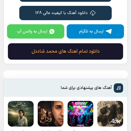
اگه بری دیوونه میشم
باتو همه چی دارم
دانلود آهنگ با کیفیت عالی 128
بگو اسم این حالو چی بزارم
که نمیشه نباشی پیشم
من شدم عاشق تو ، به کی میدی دلتو
ارسال به تلگرام
ارسال به واتس آپ
از همه دنیا گذشتم که بشم واسه ی تو
من شدم عاشق تو ، به کی میدی دلتو
از همه دنیا گذشتم که بشم واسه ی تو
دانلود تمام آهنگ های محمد شاددل
آهنگ های پیشنهادی برای شما