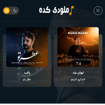
ایوان بند
راغب
خدارو داریم
عطر تو