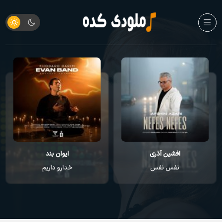
افشین آذری
ایوان بند
نفس نفس
خدارو داریم