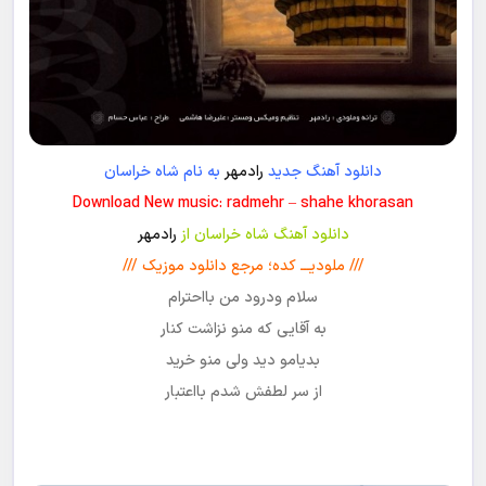
دانلود آهنگ جدید
رادمهر
به نام شاه خراسان
Download New music: radmehr – shahe khorasan
دانلود آهنگ شاه خراسان از
رادمهر
/// ملودیـــ کده؛ مرجع دانلود موزیک ///
سلام ودرود من بااحترام
به آقایی که منو نزاشت کنار
بدیامو دید ولی منو خرید
از سر لطفش شدم بااعتبار