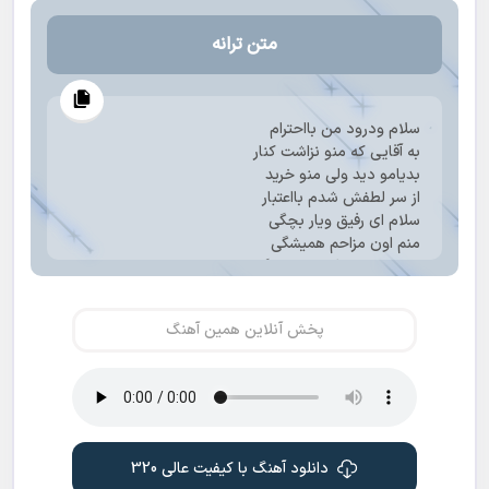
متن ترانه
سلام ودرود من بااحترام
به آقایی که منو نزاشت کنار
بدیامو دید ولی منو خرید
از سر لطفش شدم بااعتبار
سلام ای رفیق ویار بچگی
منم اون مزاحم همیشگی
اومدم دردودلامو بهت بگم
تنها امید منی تو زندگی
منم مثل زائرات
پخش آنلاین همین آهنگ
تنها امیدم شماست
دوای درد همه
نام قشنگ رضاست
درمون فقط تو هستی
شاه خراسان هستی
برای کل ایران
دانلود آهنگ با کیفیت عالی 320
دارالشفا تو هستی