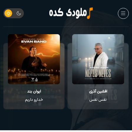
افشین آذری
ایوان بند
نفس نفس
خدارو داریم