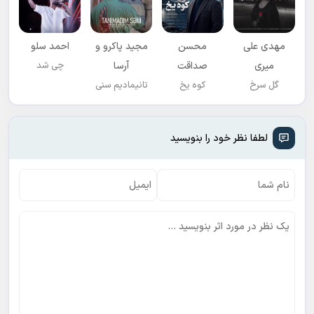
مهدی علی
محسن
مجید پاکرو و
احمد سلو
میری
صداقت
آرسا
چی شد
گل سرخ
کوه یخ
تانیمادیم سنی
لطفا نظر خود را بنویسید