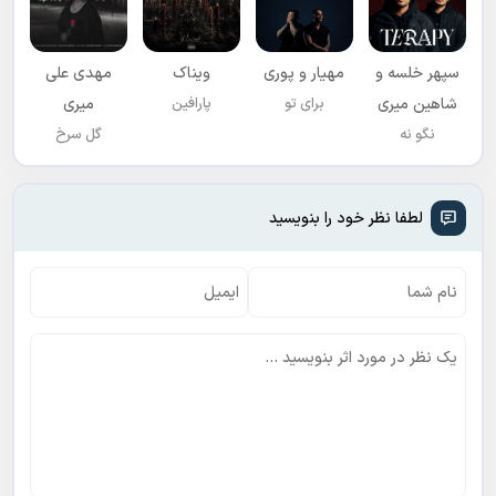
سپهر خلسه و
مهیار و پوری
ویناک
مهدی علی
شاهین میری
برای تو
پارافین
میری
نگو نه
گل سرخ
لطفا نظر خود را بنویسید