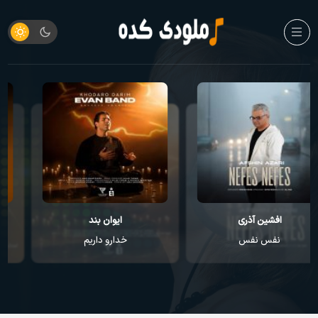
ایوان بند
راغب
خدارو داریم
عطر تو