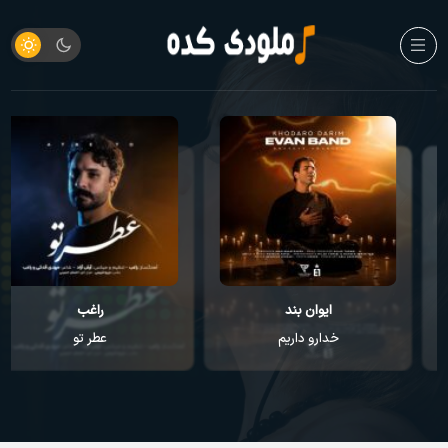
ایوان بند
راغب
خدارو داریم
عطر تو