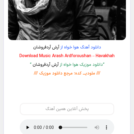
دانلود آهنگ هوا خواه از
آرش آردفروشان
Download Music Arash Ardforoushan – Havakhah
“دانلود موزیک هوا خواه از
آرش آردفروشان
“
/// ملودیـــ کده؛ مرجع دانلود موزیک ///
پخش آنلاین همین آهنگ