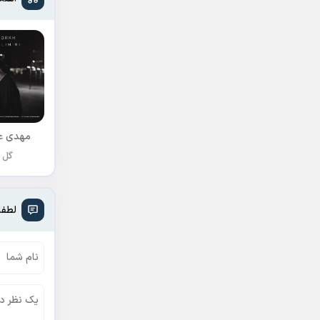
مهدی عل
گل 
لطفا