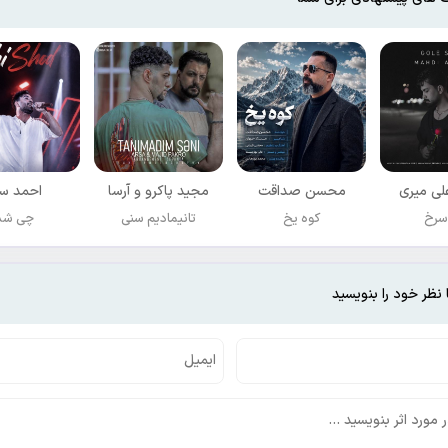
ی میری
محسن صداقت
مجید پاکرو و آرسا
احمد سل
سرخ
کوه یخ
تانیمادیم سنی
چی شد
 نظر خود را بنویسید