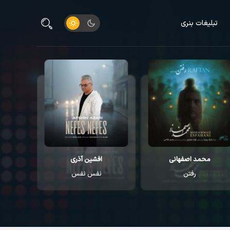
تبلیغات بنری
افشین آذری
ایوان بند
نفس نفس
خدارو داریم