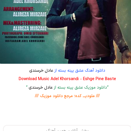
دانلود آهنگ عشق پینه بسته از
عادل خرسندی
Download Music Adel Khorsandi – Eshge Pine Baste
“دانلود موزیک عشق پینه بسته از
عادل خرسندی
“
/// ملودیـــ کده؛ مرجع دانلود موزیک ///
پخش آنلاین همین آهنگ