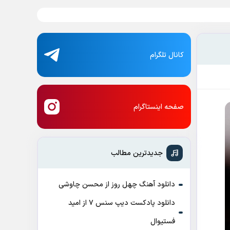
کانال تلگرام
صفحه اینستاگرام
جدیدترین مطالب
دانلود آهنگ چهل روز از محسن چاوشی
دانلود پادکست ديپ سنس ۷ از اميد
فستيوال