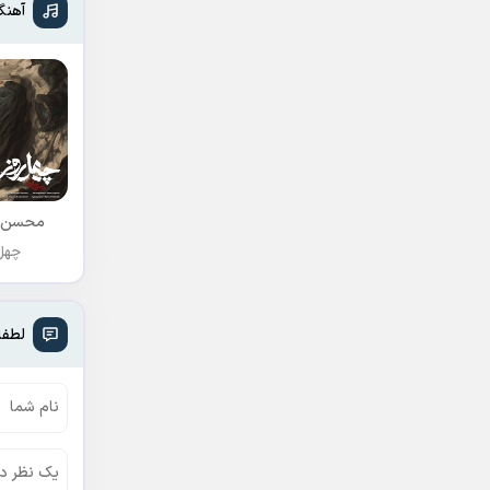
آهنگ
محسن 
چهل 
لطفا