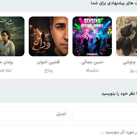
 های پیشنهادی برای شما
چاوشی
حسن جمالی
افشين اخوان
پژمان مب
روز
سکسکه
وداع
شاه صن
 نظر خود را بنویسید