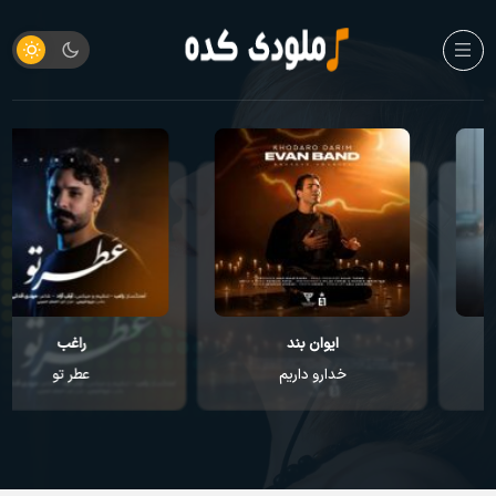
ایوان بند
راغب
خدارو داریم
عطر تو