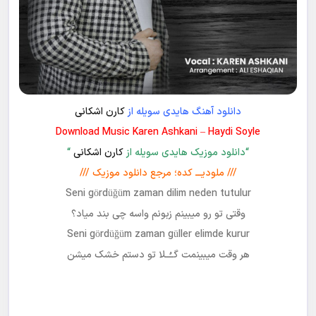
دانلود آهنگ هایدی سویله از
کارن اشکانی
Download Music Karen Ashkani – Haydi Soyle
“دانلود موزیک هایدی سویله از
کارن اشکانی
“
/// ملودیـــ کده؛ مرجع دانلود موزیک ///
Seni gördüğüm zaman dilim neden tutulur
وقتی تو رو میبینم زبونم واسه چی بند میاد؟
Seni gördüğüm zaman güller elimde kurur
هر وقت میبینمت گــُــلا تو دستم خشک میشن