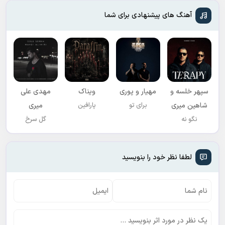
آهنگ های پیشنهادی برای شما
سپهر خلسه و
مهیار و پوری
ویناک
مهدی علی
شاهین میری
برای تو
پارافین
میری
نگو نه
گل سرخ
لطفا نظر خود را بنویسید