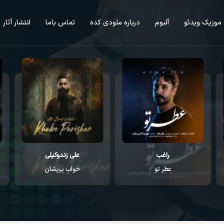
موزیک ویدئو
آلبوم
درباره ملودی کده
تماس باما
انتشار آثار
راغب
علی زندوکیلی
عطر تو
خواب پریشان