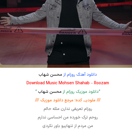
دانلود آهنگ روزام از
محسن شهاب
Download Music Mohsen Shahab – Roozam
“دانلود موزیک روزام از
محسن شهاب
“
/// ملودیـــ کده؛ مرجع دانلود موزیک ///
روزام تعریفی ندارن مثله حالم
روحم ترک خورده من احساسی ندارم
من مردم از تنهاییو باور نکردی