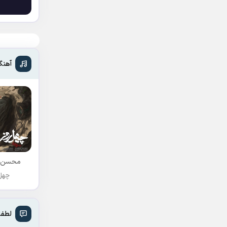
آهنگ
محسن 
چهل 
لطفا