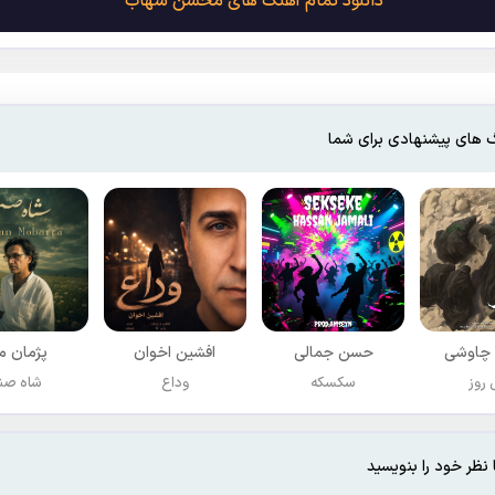
دانلود تمام آهنگ های محسن شهاب
 های پیشنهادی برای شما
چاوشی
حسن جمالی
افشين اخوان
پژمان مب
روز
سکسکه
وداع
شاه صن
 نظر خود را بنویسید