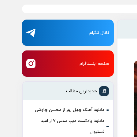
کانال تلگرام
صفحه اینستاگرام
جدیدترین مطالب
دانلود آهنگ چهل روز از محسن چاوشی
دانلود پادکست ديپ سنس ۷ از اميد
فستيوال