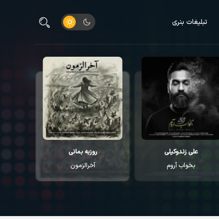
تبلیغات بنری
علی زندوکیلی
روزبه بمانی
م
بخواب آروم
آخرالزمون