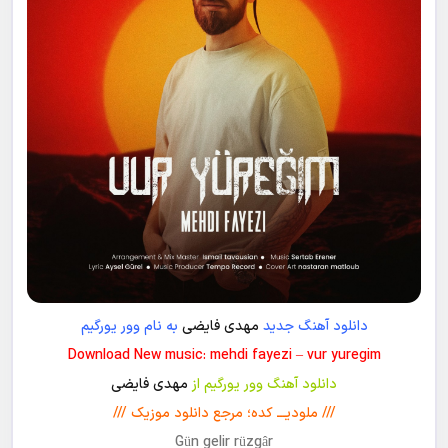
دانلود آهنگ جدید
مهدی فایضی
به نام وور یورگیم
Download New music: mehdi fayezi – vur yuregim
دانلود آهنگ وور یورگیم از
مهدی فایضی
/// ملودیـــ کده؛ مرجع دانلود موزیک ///
Gün gelir rüzgâr