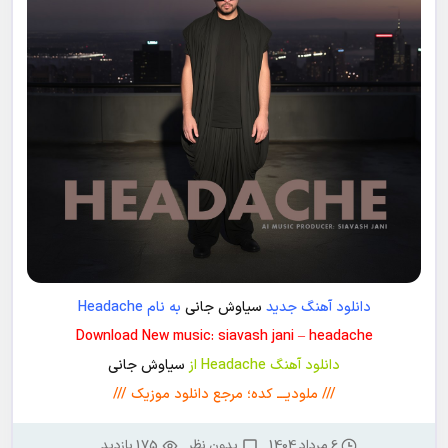
دانلود آهنگ جدید
سیاوش جانی
به نام Headache
Download New music: siavash jani – headache
دانلود آهنگ Headache از
سیاوش جانی
/// ملودیـــ کده؛ مرجع دانلود موزیک ///
6 مرداد 1404
بدون نظر
175 بازدید