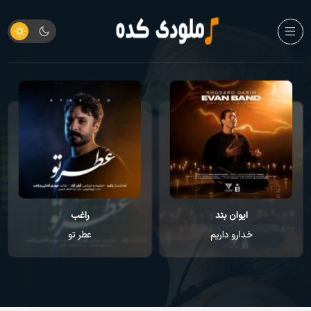
ایوان بند
راغب
خدارو داریم
عطر تو