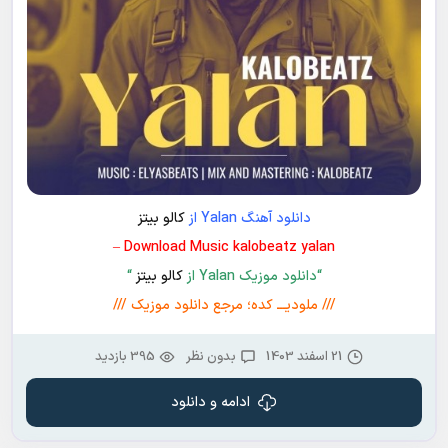
دانلود آهنگ Yalan از
کالو بیتز
Download Music kalobeatz yalan –
“دانلود موزیک Yalan از
کالو بیتز
“
/// ملودیـــ کده؛ مرجع دانلود موزیک ///
21 اسفند 1403
بدون نظر
395 بازدید
ادامه و دانلود