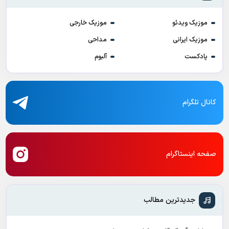
موزیک ویدئو
موزیک خارجی
موزیک ایرانی
مداحی
پادکست
آلبوم
کانال تلگرام
صفحه اینستاگرام
جدیدترین مطالب