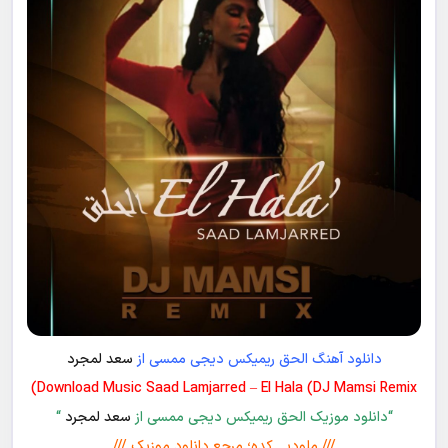
دانلود آهنگ الحق ریمیکس دیجی ممسی از
سعد لمجرد
Download Music Saad Lamjarred – El Hala (DJ Mamsi Remix)
“دانلود موزیک الحق ریمیکس دیجی ممسی از
سعد لمجرد
“
/// ملودیـــ کده؛ مرجع دانلود موزیک ///