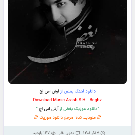
دانلود آهنگ بغض از
آرش اس اچ
Download Music Arash S.H – Boghz
“دانلود موزیک بغض از
آرش اس اچ
“
/// ملودیـــ کده؛ مرجع دانلود موزیک ///
7 آذر 1401
بدون نظر
147 بازدید