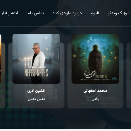
موزیک ویدئو
آلبوم
درباره ملودی کده
تماس باما
انتشار آثار
محمد اصفهانی
افشین آذری
رفتن
نفس نفس