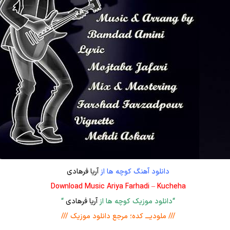
دانلود آهنگ کوچه ها از
آریا فرهادی
Download Music Ariya Farhadi – Kucheha
“دانلود موزیک کوچه ها از
آریا فرهادی
“
/// ملودیـــ کده؛ مرجع دانلود موزیک ///