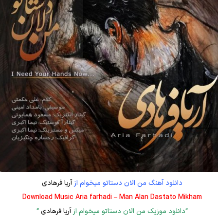
دانلود آهنگ من الان دستاتو میخوام از
آریا فرهادی
Download Music Aria farhadi – Man Alan Dastato Mikham
“دانلود موزیک من الان دستاتو میخوام از
آریا فرهادی
“