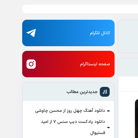
کانال تلگرام
صفحه اینستاگرام
جدیدترین مطالب
دانلود آهنگ چهل روز از محسن چاوشی
دانلود پادکست ديپ سنس ۷ از اميد
فستيوال