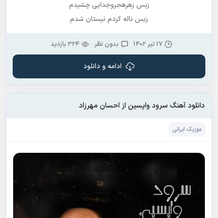
زبس زهرهجروجدایی چشیدم
زبس ناله کردم نیستان شدم
17 تیر 1402
بدون نظر
324 بازدید
ادامه و دانلود
دانلود آهنگ سرود واپسین از احسان مهرزاد
موزیک ایرانی