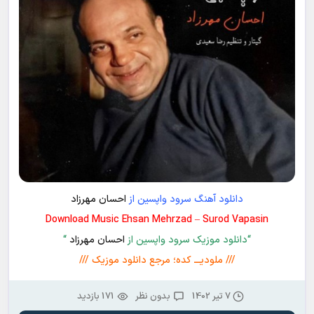
دانلود آهنگ سرود واپسین از
احسان مهرزاد
Download Music Ehsan Mehrzad – Surod Vapasin
“دانلود موزیک سرود واپسین از
احسان مهرزاد
“
/// ملودیـــ کده؛ مرجع دانلود موزیک ///
7 تیر 1402
بدون نظر
171 بازدید