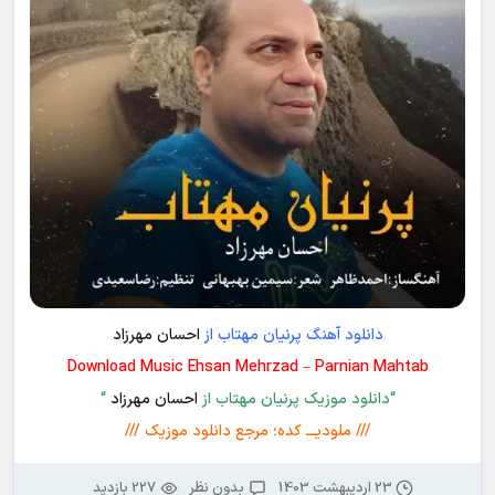
دانلود آهنگ پرنیان مهتاب از
احسان مهرزاد
Download Music Ehsan Mehrzad – Parnian Mahtab
“دانلود موزیک پرنیان مهتاب از
احسان مهرزاد
“
/// ملودیـــ کده؛ مرجع دانلود موزیک ///
23 اردیبهشت 1403
بدون نظر
227 بازدید