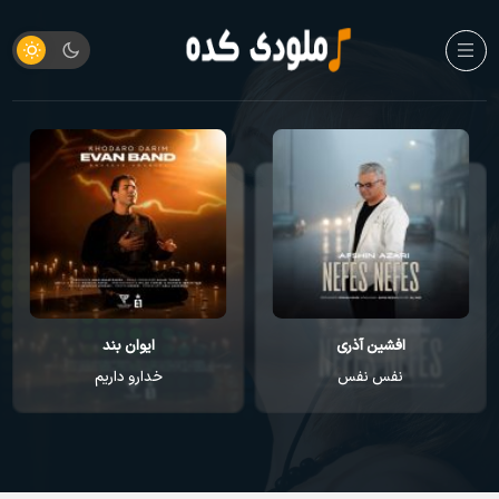
ایوان بند
راغب
خدارو داریم
عطر تو