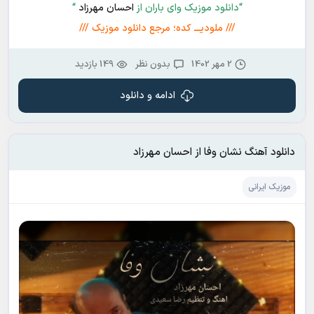
“دانلود موزیک وای باران از
احسان مهرزاد
“
/// ملودیـــ کده؛ مرجع دانلود موزیک ///
2 مهر 1402
بدون نظر
149 بازدید
ادامه و دانلود
دانلود آهنگ نشان وفا از احسان مهرزاد
موزیک ایرانی