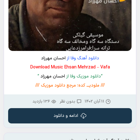
دانلود آهنگ وفا از
احسان مهرزاد
Download Music Ehsan Mehrzad – Vafa
“دانلود موزیک وفا از
احسان مهرزاد
“
/// ملودیـــ کده؛ مرجع دانلود موزیک ///
11 آبان 1402
بدون نظر
136 بازدید
ادامه و دانلود