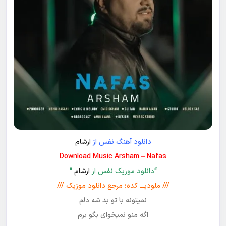
دانلود آهنگ نفس از
ارشام
Download Music Arsham – Nafas
“دانلود موزیک نفس از
ارشام
“
/// ملودیـــ کده؛ مرجع دانلود موزیک ///
نمیتونه با تو بد شه دلم
اگه منو نمیخوای بگو برم