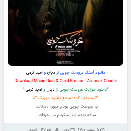
دانلود آهنگ عروسک چوبی از
دیان
و
امید کرمی
Download Music Dian & Omid Karami – Aroosak Choobi
“دانلود موزیک عروسک چوبی از
دیان
و
امید کرمی
“
/// ملودیـــ کده؛ مرجع دانلود موزیک ///
یه عروسک چوبی بودم میون دستات…
ساده بودم باور میکردم من حرفات…
5 اسفند 1402
بدون نظر
147 بازدید