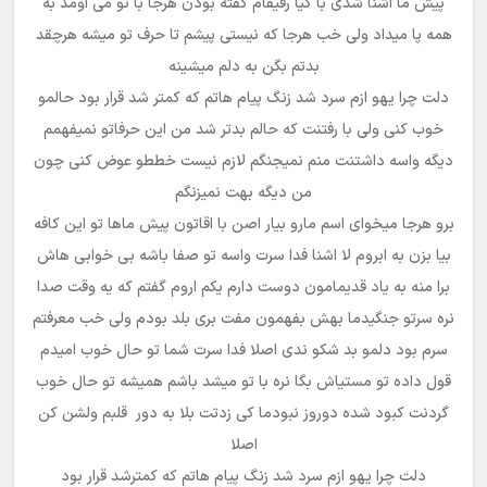
پیش ما اشنا شدی با کیا رفیقام گفته بودن هرجا با تو می اومد به
همه پا میداد ولی خب هرجا که نیستی پیشم تا حرف تو میشه هرچقد
بدتم بگن به دلم میشینه
دلت چرا یهو ازم سرد شد زنگ پیام هاتم که کمتر شد قرار بود حالمو
خوب کنی ولی با رفتنت که حالم بدتر شد من این حرفاتو نمیفهمم
دیگه واسه داشتنت منم نمیجنگم لازم نیست خططو عوض کنی چون
من دیگه بهت نمیزنگم
برو هرجا میخوای اسم مارو بیار اصن با اقاتون پیش ماها تو این کافه
بیا بزن به ابروم لا اشنا فدا سرت واسه تو صفا باشه بی خوابی هاش
برا منه به یاد قدیمامون دوست دارم یکم اروم گفتم که یه وقت صدا
نره سرتو جنگیدما بهش بفهمون مفت بری بلد بودم ولی خب معرفتم
سرم بود دلمو بد شکو ندی اصلا فدا سرت شما تو حال خوب امیدم
قول داده تو مستیاش بگا نره با تو میشد باشم همیشه تو حال خوب
گردنت کبود شده دوروز نبودما کی زدتت بلا به دور قلبم ولشن کن
اصلا
دلت چرا یهو ازم سرد شد زنگ پیام هاتم که کمترشد قرار بود