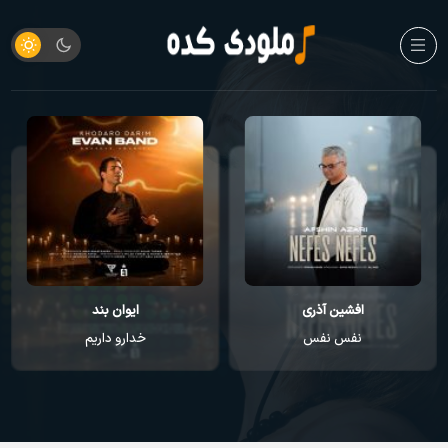
ایوان بند
راغب
خدارو داریم
عطر تو