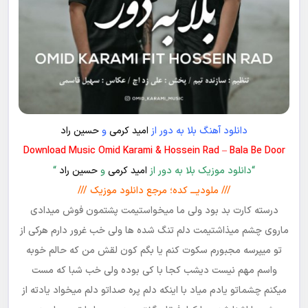
دانلود آهنگ بلا به دور از
امید کرمی
و
حسین راد
Download Music Omid Karami & Hossein Rad – Bala Be Door
“دانلود موزیک بلا به دور از
امید کرمی
و
حسین راد
“
/// ملودیـــ کده؛ مرجع دانلود موزیک ///
درسته کارت بد بود ولی ما میخواستیمت پشتمون فوش میدادی
ماروی چشم میذاشتیمت دلم تنگ شده ها ولی خب غرور دارم هرکی از
تو میپرسه مجبورم سکوت کنم یا بگم کون لقش من که حالم خوبه
واسم مهم نیست دیشب کجا با کی بوده ولی خب شبا که مست
میکنم چشماتو یادم میاد با اینکه دلم پره صداتو دلم میخواد یادته از