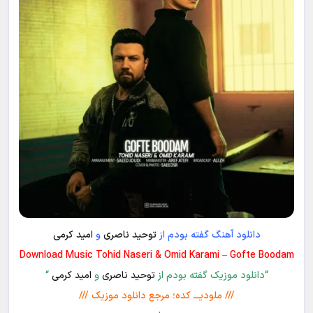
دانلود آهنگ گفته بودم از
توحید ناصری
و
امید کرمی
Download Music Tohid Naseri & Omid Karami – Gofte Boodam
“دانلود موزیک گفته بودم از
توحید ناصری
و
امید کرمی
“
/// ملودیـــ کده؛ مرجع دانلود موزیک ///