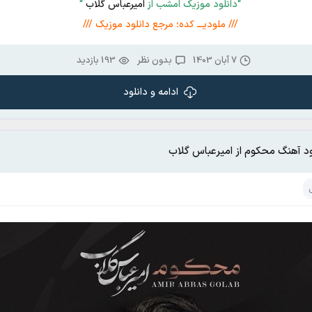
“دانلود موزیک امشب از
امیرعباس گلاب
“
/// ملودیـــ کده؛ مرجع دانلود موزیک ///
7 آبان 1403
بدون نظر
193 بازدید
ادامه و دانلود
ود آهنگ محکوم از امیرعباس گلاب