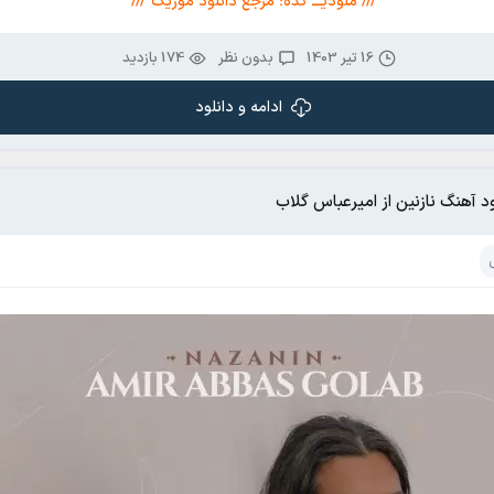
/// ملودیـــ کده؛ مرجع دانلود موزیک ///
16 تیر 1403
بدون نظر
174 بازدید
ادامه و دانلود
ود آهنگ نازنین از امیرعباس گلاب