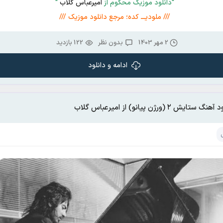
“دانلود موزیک محکوم از
امیرعباس گلاب
“
/// ملودیـــ کده؛ مرجع دانلود موزیک ///
2 مهر 1403
بدون نظر
122 بازدید
ادامه و دانلود
نگ ستایش ۲ (ورژن پیانو) از امیرعباس گلاب