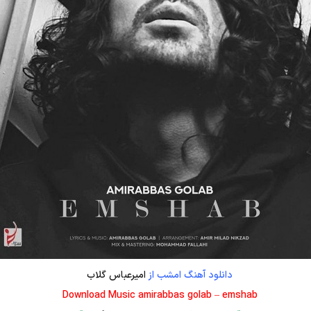
دانلود آهنگ امشب از
امیرعباس گلاب
Download Music amirabbas golab – emshab