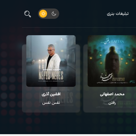
تبلیغات بنری
افشین آذری
ایوان بند
نفس نفس
خدارو داریم