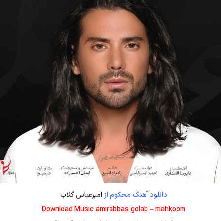
دانلود آهنگ محکوم از
امیرعباس گلاب
Download Music amirabbas golab – mahkoom