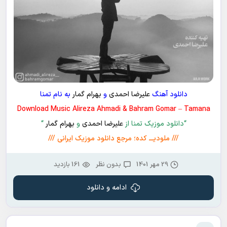
دانلود آهنگ
علیرضا احمدی
و
بهرام گمار
به نام تمنا
Download Music Alireza Ahmadi & Bahram Gomar – Tamana
“دانلود موزیک تمنا از
علیرضا احمدی
و
بهرام گمار
“
/// ملودیـــ کده؛ مرجع دانلود موزیک ایرانی ///
29 مهر 1401
بدون نظر
161 بازدید
ادامه و دانلود