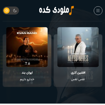
افشین آذری
ایوان بند
نفس نفس
خدارو داریم