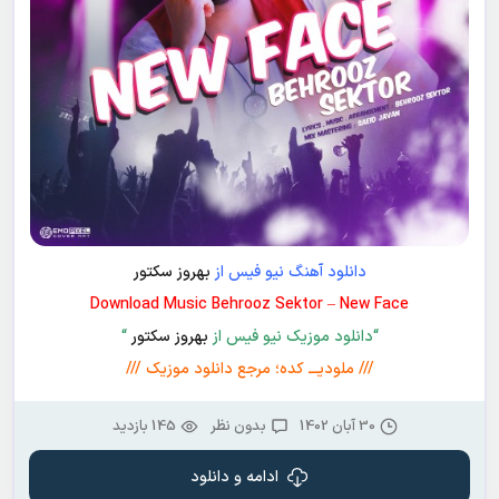
دانلود آهنگ نیو فیس از
بهروز سکتور
Download Music Behrooz Sektor – New Face
“دانلود موزیک نیو فیس از
بهروز سکتور
“
/// ملودیـــ کده؛ مرجع دانلود موزیک ///
30 آبان 1402
بدون نظر
145 بازدید
ادامه و دانلود