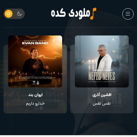
ایوان بند
راغب
خدارو داریم
عطر تو