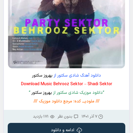
دانلود آهنگ شادی سکتور از
بهروز سکتور
Download Music Behrooz Sektor – Shadi Sektor
“دانلود موزیک شادی سکتور از
بهروز سکتور
“
/// ملودیـــ کده؛ مرجع دانلود موزیک ///
7 آذر 1401
بدون نظر
171 بازدید
ادامه و دانلود