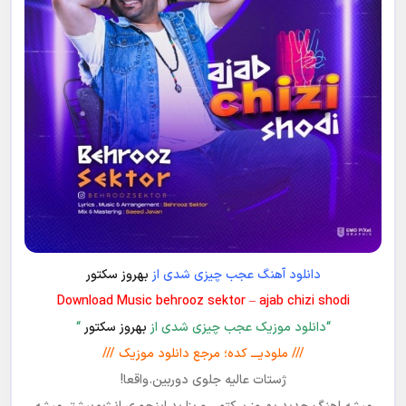
دانلود آهنگ عجب چیزی شدی از
بهروز سکتور
Download Music behrooz sektor – ajab chizi shodi
“دانلود موزیک عجب چیزی شدی از
بهروز سکتور
“
/// ملودیـــ کده؛ مرجع دانلود موزیک ///
ژستات عالیه جلوی دوربین.واقعا!