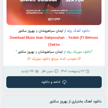
دانلود آهنگ یزله از
ایمان سیاهپوشان
و
بهروز سکتور
Download Music Iman Siahpooshan – Yezleh (Ft Behrooz
Sektor)
“دانلود موزیک یزله از
ایمان سیاهپوشان
و
بهروز سکتور
“
/// ملودیـــ کده؛ مرجع دانلود موزیک ///
22 اردیبهشت 1402
بدون نظر
192 بازدید
ادامه و دانلود
دانلود آهنگ بختیاری از بهروز سکتور