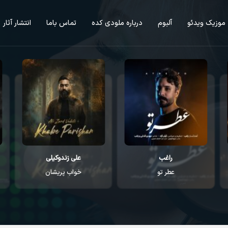
موزیک ویدئو
آلبوم
درباره ملودی کده
تماس باما
انتشار آثار
راغب
علی زندوکیلی
عطر تو
خواب پریشان