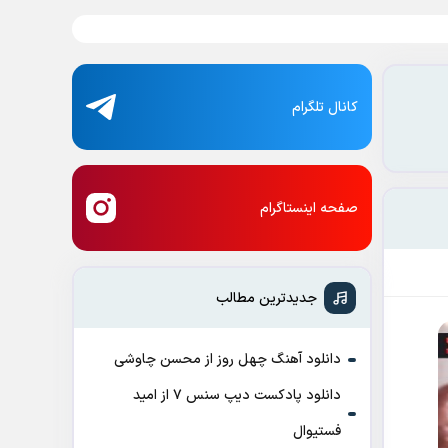
کانال تلگرام
صفحه اینستاگرام
جدیدترین مطالب
دانلود آهنگ چهل روز از محسن چاوشی
دانلود پادکست ديپ سنس ۷ از اميد
فستيوال