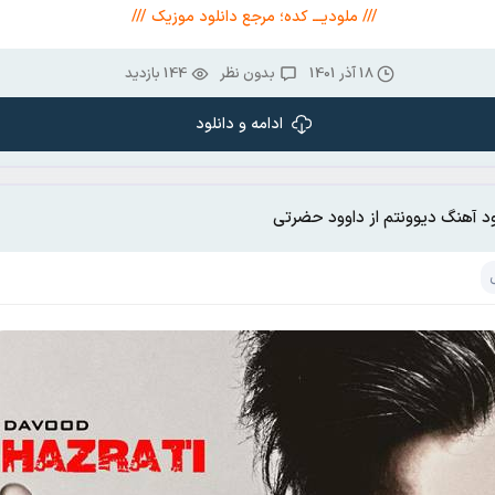
/// ملودیـــ کده؛ مرجع دانلود موزیک ///
18 آذر 1401
بدون نظر
144 بازدید
ادامه و دانلود
ود آهنگ دیوونتم از داوود حضرتی