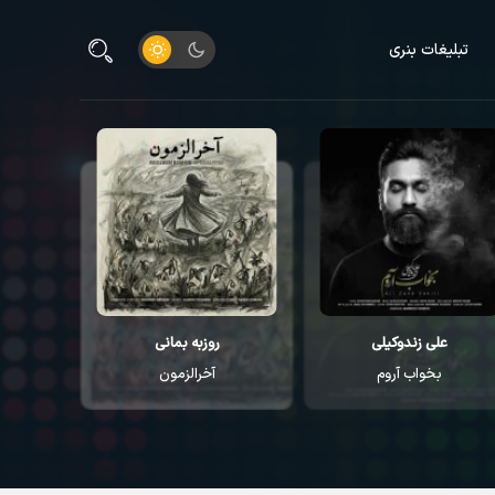
تبلیغات بنری
علی زندوکیلی
روزبه بمانی
م
بخواب آروم
آخرالزمون