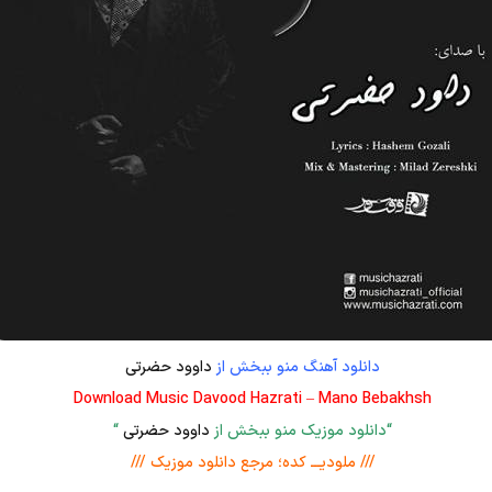
دانلود آهنگ منو ببخش از
داوود حضرتی
Download Music Davood Hazrati – Mano Bebakhsh
“دانلود موزیک منو ببخش از
داوود حضرتی
“
/// ملودیـــ کده؛ مرجع دانلود موزیک ///