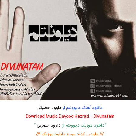
دانلود آهنگ دیوونتم از
داوود حضرتی
Download Music Davood Hazrati – Divunatam
“دانلود موزیک دیوونتم از
داوود حضرتی
“
/// ملودیـــ کده؛ مرجع دانلود موزیک ///