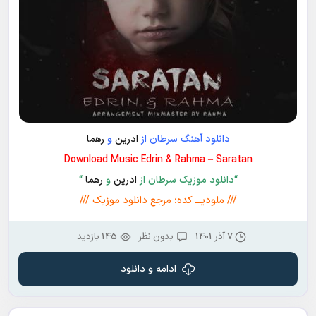
دانلود آهنگ سرطان از
ادرین
و
رهما
Download Music Edrin & Rahma – Saratan
“دانلود موزیک سرطان از
ادرین
و
رهما
“
/// ملودیـــ کده؛ مرجع دانلود موزیک ///
7 آذر 1401
بدون نظر
145 بازدید
ادامه و دانلود