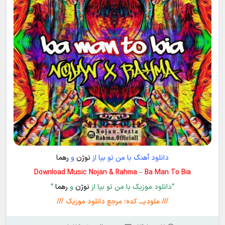
دانلود آهنگ با من تو بیا از
نوژن
و
رهما
Download Music Nojan & Rahma – Ba Man To Bia
“دانلود موزیک با من تو بیا از
نوژن
و
رهما
“
/// ملودیـــ کده؛ مرجع دانلود موزیک ///