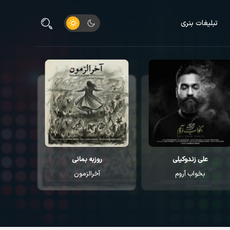
تبلیغات بنری
علی زندوکیلی
روزبه بمانی
م
بخواب آروم
آخرالزمون