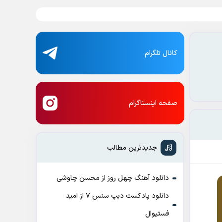
کانال تلگرام
صفحه اینستاگرام
جدیدترین مطالب
دانلود آهنگ چهل روز از محسن چاوشی
دانلود پادکست ديپ سنس ۷ از اميد
فستيوال