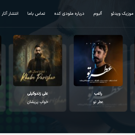
موزیک ویدئو
آلبوم
درباره ملودی کده
تماس باما
انتشار آثار
راغب
علی زندوکیلی
عطر تو
خواب پریشان