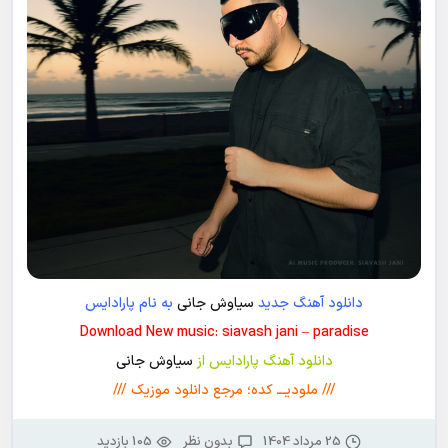
دانلود آهنگ جدید
سیاوش جانی
به نام پارادایس
Download New music: siavash jani – paradise
دانلود آهنگ پارادایس از
سیاوش جانی
/// ملودیـــ کده؛ مرجع دانلود موزیک ///
25 مرداد 1404
بدون نظر
105 بازدید