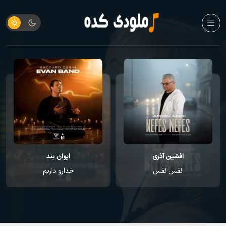
افشین آذری
ایوان بند
نفس نفس
خدارو داریم