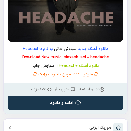
دانلود آهنگ جدید
سیاوش جانی
به نام Headache
Download New music: siavash jani – headache
دانلود آهنگ Headache از
سیاوش جانی
/// ملودیـــ کده؛ مرجع دانلود موزیک ///
6 مرداد 1404
بدون نظر
176 بازدید
ادامه و دانلود
موزیک ایرانی