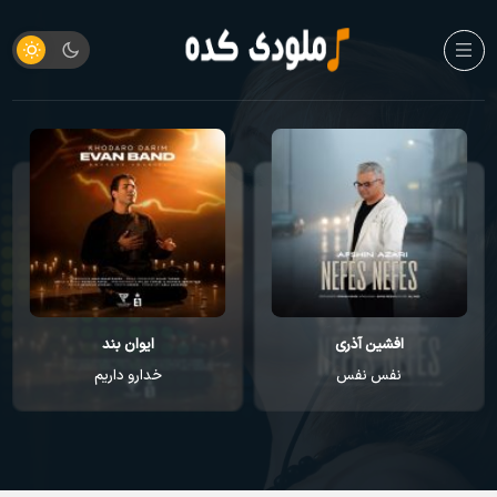
افشین آذری
ایوان بند
نفس نفس
خدارو داریم