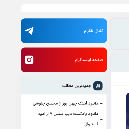
کانال تلگرام
صفحه اینستاگرام
جدیدترین مطالب
دانلود آهنگ چهل روز از محسن چاوشی
دانلود پادکست ديپ سنس ۷ از اميد
فستيوال