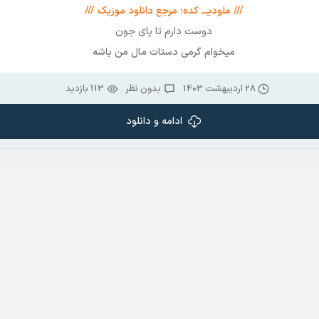
/// ملودیـــ کده؛ مرجع دانلود موزیک ///
دوست دارم تا پای جون
میخوام گرمی دستات مال من باشه
28 اردیبهشت 1403
بدون نظر
113 بازدید
ادامه و دانلود