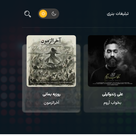
تبلیغات بنری
علی زندوکیلی
روزبه بمانی
م
بخواب آروم
آخرالزمون