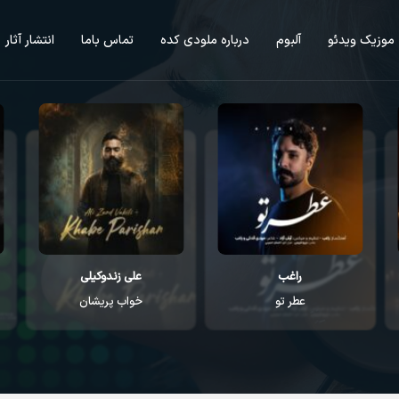
موزیک ویدئو
آلبوم
درباره ملودی کده
تماس باما
انتشار آثار
راغب
علی زندوکیلی
عطر تو
خواب پریشان