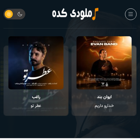
ایوان بند
راغب
خدارو داریم
عطر تو