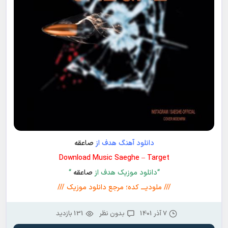
دانلود آهنگ هدف از
صاعقه
Download Music Saeghe – Target
“دانلود موزیک هدف از
صاعقه
“
/// ملودیـــ کده؛ مرجع دانلود موزیک ///
7 آذر 1401
بدون نظر
131 بازدید