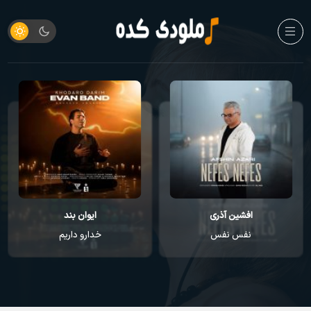
افشین آذری
ایوان بند
نفس نفس
خدارو داریم