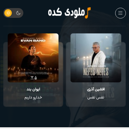
افشین آذری
ایوان بند
نفس نفس
خدارو داریم