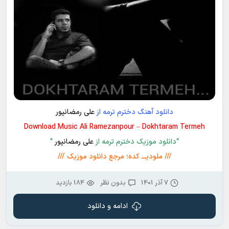
دانلود آهنگ دخترم ترمه از
علی رمضانپور
Download Music Ali Ramezanpour – Dokhtaram Termeh
“دانلود موزیک دخترم ترمه از
علی رمضانپور
“
/// ملودیـــ کده؛ مرجع دانلود موزیک ///
7 آذر 1401
بدون نظر
184 بازدید
ادامه و دانلود