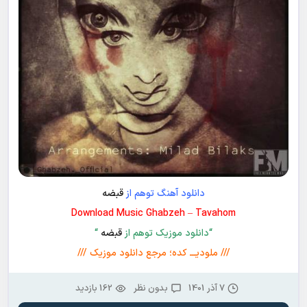
دانلود آهنگ توهم از
قبضه
Download Music Ghabzeh – Tavahom
“دانلود موزیک توهم از
قبضه
“
/// ملودیـــ کده؛ مرجع دانلود موزیک ///
7 آذر 1401
بدون نظر
162 بازدید