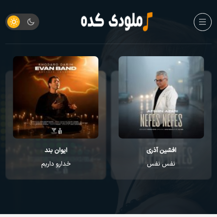
افشین آذری
ایوان بند
نفس نفس
خدارو داریم