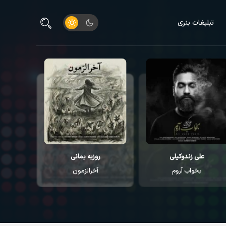
تبلیغات بنری
علی زندوکیلی
روزبه بمانی
م
بخواب آروم
آخرالزمون