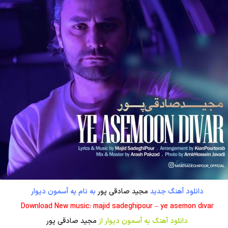
دانلود آهنگ جدید
مجید صادقی پور
به نام یه آسمون دیوار
Download New music: majid sadeghipour – ye asemon divar
دانلود آهنگ یه آسمون دیوار از
مجید صادقی پور