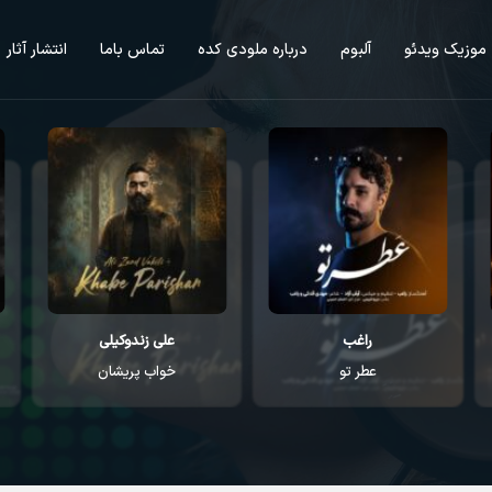
موزیک ویدئو
آلبوم
درباره ملودی کده
تماس باما
انتشار آثار
راغب
علی زندوکیلی
عطر تو
خواب پریشان