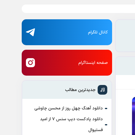
کانال تلگرام
صفحه اینستاگرام
جدیدترین مطالب
دانلود آهنگ چهل روز از محسن چاوشی
دانلود پادکست ديپ سنس ۷ از اميد
فستيوال