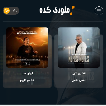
افشین آذری
ایوان بند
نفس نفس
خدارو داریم