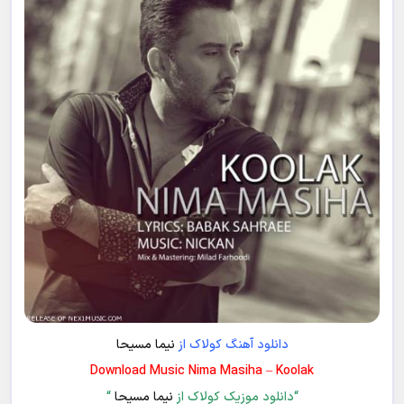
دانلود آهنگ کولاک از
نیما مسیحا
Download Music Nima Masiha – Koolak
“دانلود موزیک کولاک از
نیما مسیحا
“