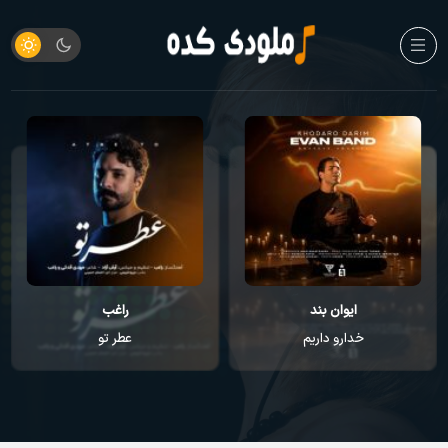
ایوان بند
راغب
خدارو داریم
عطر تو