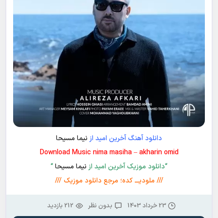
دانلود آهنگ آخرین امید از
نیما مسیحا
Download Music nima masiha – akharin omid
“دانلود موزیک آخرین امید از
نیما مسیحا
“
/// ملودیـــ کده؛ مرجع دانلود موزیک ///
23 خرداد 1403
بدون نظر
212 بازدید