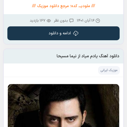
/// ملودیـــ کده؛ مرجع دانلود موزیک ///
16 آبان 1401
بدون نظر
167 بازدید
ادامه و دانلود
دانلود آهنگ یادم میاد از نیما مسیحا
موزیک ایرانی