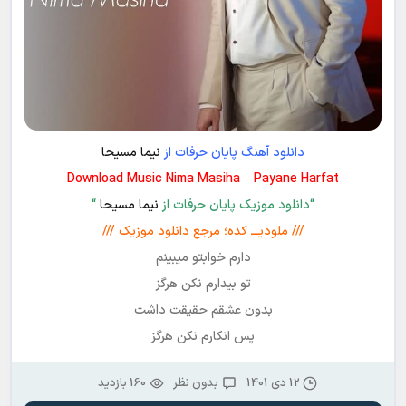
دانلود آهنگ پایان حرفات از
نیما مسیحا
Download Music Nima Masiha – Payane Harfat
“دانلود موزیک پایان حرفات از
نیما مسیحا
“
/// ملودیـــ کده؛ مرجع دانلود موزیک ///
دارم خوابتو میبینم
تو بیدارم نکن هرگز
بدون عشقم حقیقت داشت
پس انکارم نکن هرگز
12 دی 1401
بدون نظر
160 بازدید