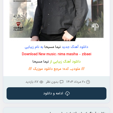
دانلود آهنگ جدید
نیما مسیحا
به نام زیبایی
Download New music: nima masiha – zibaei
دانلود آهنگ زیبایی از
نیما مسیحا
/// ملودیـــ کده؛ مرجع دانلود موزیک ///
20 مرداد 1404
بدون نظر
87 بازدید
ادامه و دانلود