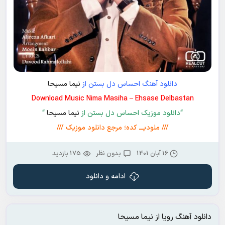
دانلود آهنگ احساس دل بستن از
نیما مسیحا
Download Music Nima Masiha – Ehsase Delbastan
“دانلود موزیک احساس دل بستن از
نیما مسیحا
“
/// ملودیـــ کده؛ مرجع دانلود موزیک ///
16 آبان 1401
بدون نظر
175 بازدید
ادامه و دانلود
دانلود آهنگ رویا از نیما مسیحا