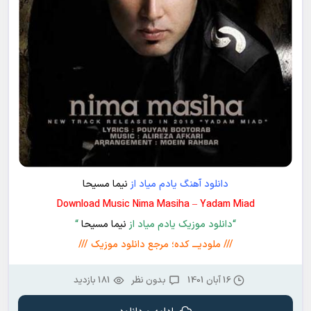
دانلود آهنگ یادم میاد از
نیما مسیحا
Download Music Nima Masiha – Yadam Miad
“دانلود موزیک یادم میاد از
نیما مسیحا
“
/// ملودیـــ کده؛ مرجع دانلود موزیک ///
16 آبان 1401
بدون نظر
181 بازدید