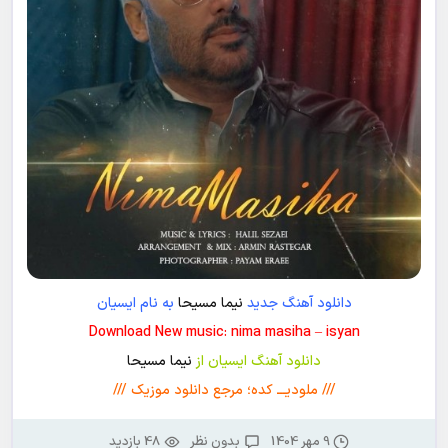
دانلود آهنگ جدید
نیما مسیحا
به نام ایسیان
Download New music: nima masiha – isyan
دانلود آهنگ ایسیان از
نیما مسیحا
/// ملودیـــ کده؛ مرجع دانلود موزیک ///
9 مهر 1404
بدون نظر
48 بازدید