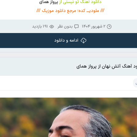
دانلود آهنگ تو نیستی از
پرواز همای
/// ملودیـــ کده؛ مرجع دانلود موزیک ///
2 شهریور 1404
بدون نظر
191 بازدید
ادامه و دانلود
ود آهنگ آتش نهان از پرواز همای