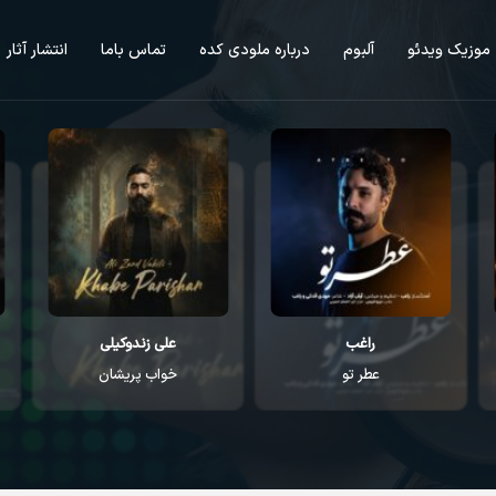
موزیک ویدئو
آلبوم
درباره ملودی کده
تماس باما
انتشار آثار
علی زندوکیلی
علی زندوکیلی
خواب پریشان
بخواب آروم