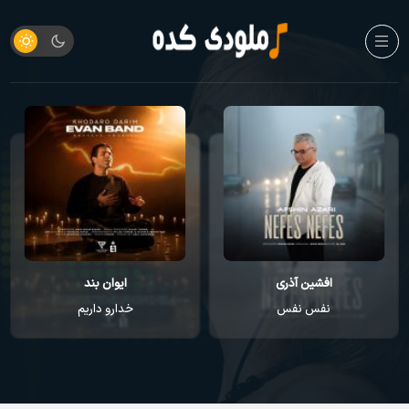
افشین آذری
ایوان بند
نفس نفس
خدارو داریم