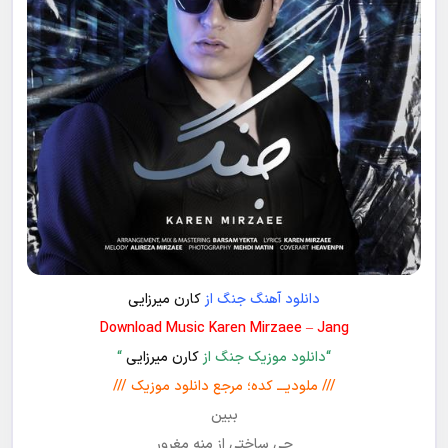
دانلود آهنگ جنگ از
کارن میرزایی
Download Music Karen Mirzaee – Jang
“دانلود موزیک جنگ از
کارن میرزایی
“
/// ملودیـــ کده؛ مرجع دانلود موزیک ///
ببین
چی ساختی از منه مغرور