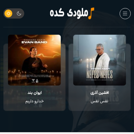
افشین آذری
ایوان بند
نفس نفس
خدارو داریم