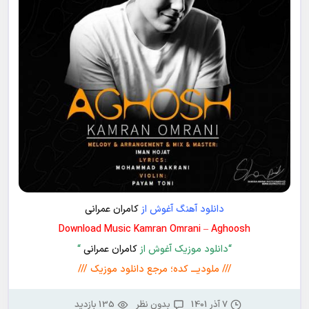
دانلود آهنگ آغوش از
کامران عمرانی
Download Music Kamran Omrani – Aghoosh
“دانلود موزیک آغوش از
کامران عمرانی
“
/// ملودیـــ کده؛ مرجع دانلود موزیک ///
7 آذر 1401
بدون نظر
135 بازدید