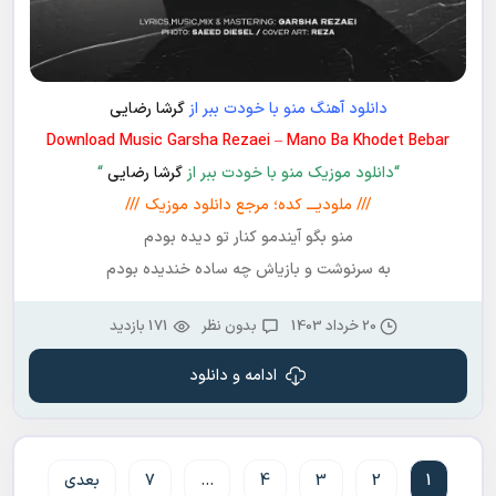
دانلود آهنگ منو با خودت ببر از
گرشا رضایی
Download Music Garsha Rezaei – Mano Ba Khodet Bebar
“دانلود موزیک منو با خودت ببر از
گرشا رضایی
“
/// ملودیـــ کده؛ مرجع دانلود موزیک ///
منو بگو آیندمو کنار تو دیده بودم
به سرنوشت و بازیاش چه ساده خندیده بودم
20 خرداد 1403
بدون نظر
171 بازدید
ادامه و دانلود
1
2
3
4
…
7
بعدی