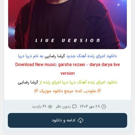
دانلود اجرای زنده آهنگ جدید
گرشا رضایی
به نام دریا دریا
Download New music: garsha rezaei – darya darya live
version
دانلود
اجرای زنده آهنگ دریا دریا اجرای زنده از
گرشا رضایی
/// ملودیـــ کده؛ مرجع دانلود موزیک ///
28 مهر 1404
بدون نظر
41 بازدید
ادامه و دانلود