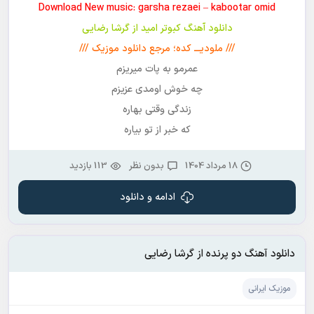
Download New music: garsha rezaei – kabootar omid
دانلود آهنگ کبوتر امید از گرشا رضایی
/// ملودیـــ کده؛ مرجع دانلود موزیک ///
عمرمو به پات میریزم
چه خوش اومدی عزیزم
زندگی وقتی بهاره
که خبر از تو بیاره
18 مرداد 1404
بدون نظر
113 بازدید
ادامه و دانلود
دانلود آهنگ دو پرنده از گرشا رضایی
موزیک ایرانی