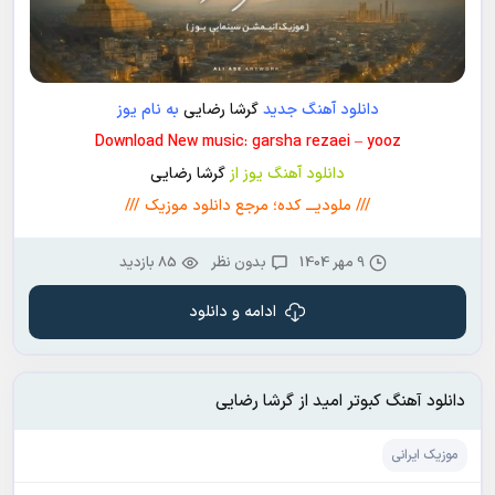
دانلود آهنگ جدید
گرشا رضایی
به نام یوز
Download New music: garsha rezaei – yooz
دانلود آهنگ یوز از
گرشا رضایی
/// ملودیـــ کده؛ مرجع دانلود موزیک ///
9 مهر 1404
بدون نظر
85 بازدید
ادامه و دانلود
دانلود آهنگ کبوتر امید از گرشا رضایی
موزیک ایرانی