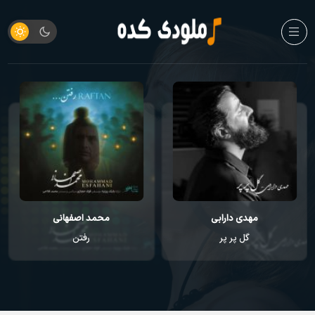
محمد اصفهانی
افشین آذری
رفتن
نفس نفس