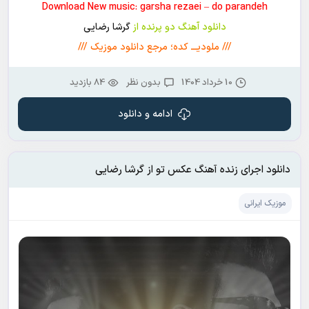
Download New music: garsha rezaei – do parandeh
دانلود آهنگ دو پرنده از
گرشا رضایی
/// ملودیـــ کده؛ مرجع دانلود موزیک ///
10 خرداد 1404
بدون نظر
84 بازدید
ادامه و دانلود
دانلود اجرای زنده آهنگ عکس تو از گرشا رضایی
موزیک ایرانی