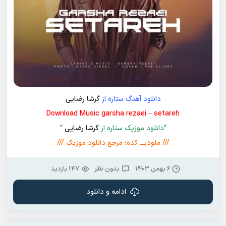
دانلود آهنگ ستاره از
گرشا رضایی
Download Music garsha rezaei – setareh
“دانلود موزیک ستاره از
گرشا رضایی
“
/// ملودیـــ کده؛ مرجع دانلود موزیک ///
6 بهمن 1403
بدون نظر
147 بازدید
ادامه و دانلود