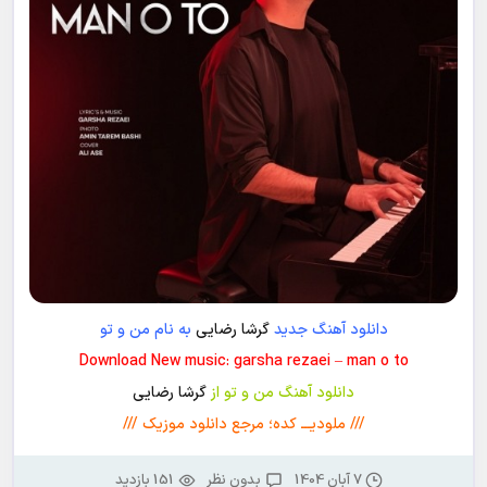
دانلود آهنگ جدید
گرشا رضایی
به نام من و تو
Download New music: garsha rezaei – man o to
دانلود آهنگ من و تو از
گرشا رضایی
/// ملودیـــ کده؛ مرجع دانلود موزیک ///
7 آبان 1404
بدون نظر
151 بازدید