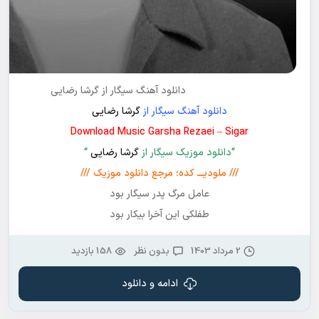
دانلود آهنگ سیگار از گرشا رضایی
دانلود آهنگ سیگار از
گرشا رضایی
Download Music Garsha Rezaei – Sigar
“دانلود موزیک سیگار از
گرشا رضایی
“
/// ملودیـــ کده؛ مرجع دانلود موزیک ///
عامل مرگ پدر سیگار بود
طفلکی این آخرا بیکار بود
2 مرداد 1403
بدون نظر
158 بازدید
ادامه و دانلود