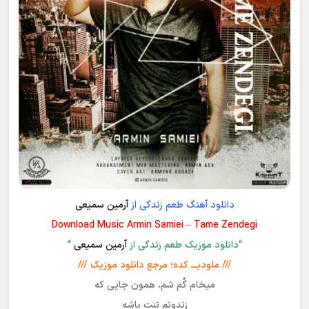
دانلود آهنگ طعم زندگی از
آرمین سمیعی
Download Music Armin Samiei – Tame Zendegi
“دانلود موزیک طعم زندگی از
آرمین سمیعی
“
/// ملودیـــ کده؛ مرجع دانلود موزیک ///
میخام گُم شم، همون جایی که
زندونم تنت باشه