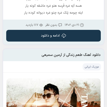
هسه اَیَه مَره فَرِسه هتو مَره عاشقه کونه یار
ایته چومه پَلک مَره چتو مَره دیوانه کوده‌ یار
21 دی 1402
بدون نظر
117 بازدید
ادامه و دانلود
دانلود آهنگ طعم زندگی از آرمین سمیعی
موزیک ایرانی