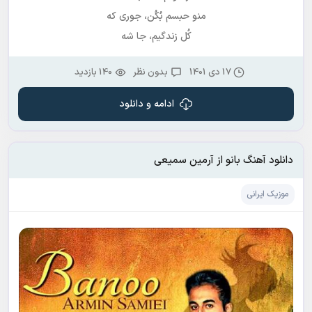
منو حبسم بُکُن، جوری که
کُل زندگیم، جا شه
17 دی 1401
بدون نظر
140 بازدید
ادامه و دانلود
دانلود آهنگ بانو از آرمین سمیعی
موزیک ایرانی