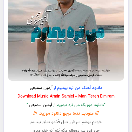
دانلود آهنگ من تره بیمیرم از
آرمین سمیعی
Download Music Armin Samiei – Man Tereh Bimiram
“دانلود موزیک من تره بیمیرم از
آرمین سمیعی
“
/// ملودیـــ کده؛ مرجع دانلود موزیک ///
خوایم بوشم سَرِ قرار‌ دیل فَدَمو‌ دیلبَرَ بیدینم
چِره مَره سر دووانه مگه نَنِه اَنه جَنِه میرم