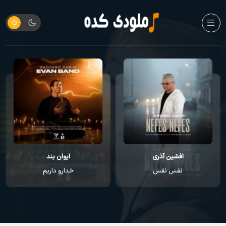
افشین آذری
ایوان بند
نفس نفس
خدارو داریم