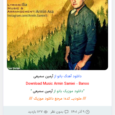
دانلود آهنگ بانو از
آرمین سمیعی
Download Music Armin Samiei – Banoo
“دانلود موزیک بانو از
آرمین سمیعی
“
/// ملودیـــ کده؛ مرجع دانلود موزیک ///
9 آذر 1401
بدون نظر
137 بازدید