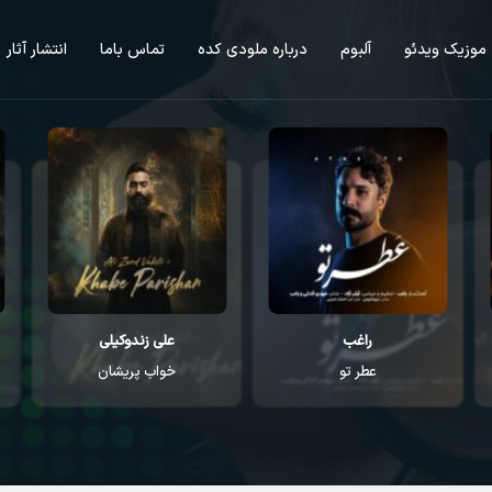
موزیک ویدئو
آلبوم
درباره ملودی کده
تماس باما
انتشار آثار
علی زندوکیلی
علی زندوکیلی
خواب پریشان
بخواب آروم