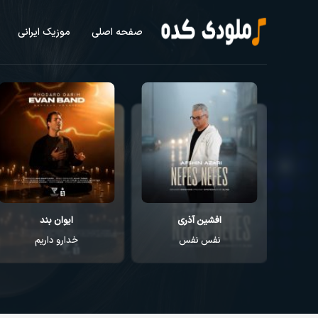
صفحه اصلی
موزیک ایرانی
ذری
ایوان بند
راغب
فس
خدارو داریم
عطر تو