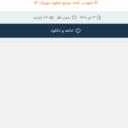
/// ملودیـــ کده؛ مرجع دانلود موزیک ///
3 دی 1401
بدون نظر
112 بازدید
ادامه و دانلود